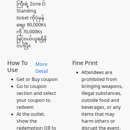
ကြီးရဲ့ Zone D
Standing
ticket ကိုပုံမှန်
စျေး 90,000Ks
ကို 70,000Ks
ဖြင့်ဝယ်ယူရရှိနိ
င်ပါပြီ။
How To
Fine Print
More
Use
Detail
Attendees are
Get or Buy coupon
prohibited from
Go to coupon
bringing weapons,
section and select
illegal substances,
your coupon to
outside food and
redeem
beverages, or any
At the outlet,
items that may
show the
harm others or
redemption QR to
disrupt the event.