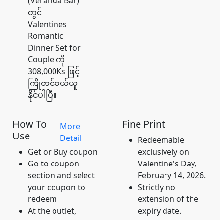
(Veranda Bar)
တွင်
Valentines
Romantic
Dinner Set for
Couple ကို
308,000Ks ဖြင့်
ကြိုတင်ဝယ်ယူ
နိုင်ပါပြီ။
How To
Fine Print
More
Use
Detail
Redeemable
Get or Buy coupon
exclusively on
Go to coupon
Valentine's Day,
section and select
February 14, 2026.
your coupon to
Strictly no
redeem
extension of the
At the outlet,
expiry date.